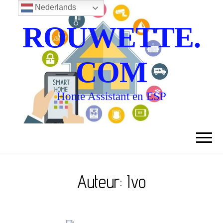
Nederlands
ROUWETTE.
COM
Home Assistant en ESP
Auteur:
Ivo