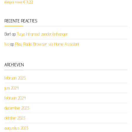
rietjes voor € 3,22
RECENTE REACTIES
Bert
op
Tuya Infrarood zender/ontvanger
Ivo
op
Play Radio Browser via Home Assistant
ARCHIEVEN
februari 2025
juni 2024
februari 2024
december 2023
oktober 2023
augustus 2023