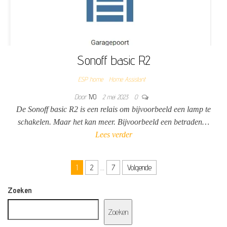
Sonoff basic R2
ESP home
Home Assistant
Door
IVO
2 mei 2023
0
De Sonoff basic R2 is een relais om bijvoorbeeld een lamp te
schakelen. Maar het kan meer. Bijvoorbeeld een betraden…
Lees verder
Berichten paginering
1
2
…
7
Volgende
Zoeken
Zoeken