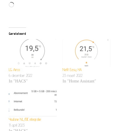
Aan het laden...
Gerelateerd
LG Airco
Nefit Easy HA
6 december 2022
23 maart 2022
In "HACS"
In "Home Assistant"
Youfone NL/BE integratie
11 april 2023
In "HACS"